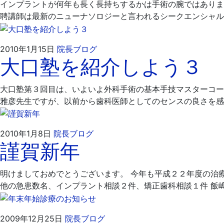
インプラントが何年も長く長持ちするかは手術の腕ではありま
22
医
聘講師は最新のニューナソロジーと言われるシークエンシャル
日
院
2010
飯
2010年1月15日
院長ブログ
大口塾を紹介しよう３
年
嶋
1
歯
月
科
大口塾第３回目は、いよいよ外科手術の基本手技マスターコー
15
医
雅彦先生ですが、以前から歯科医師としてのセンスの良さを感
日
院
2010
飯
2010年1月8日
院長ブログ
謹賀新年
年
嶋
1
歯
月
科
明けましておめでとうございます。 今年も平成２２年度の治
8
医
他の急患数名、インプラント相談２件、矯正歯科相談１件 飯
日
院
2009
飯
2009年12月25日
院長ブログ