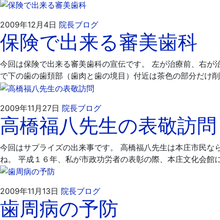
2009
飯
2009年12月4日
院長ブログ
保険で出来る審美歯科
年
嶋
12
歯
月
科
今回は保険で出来る審美歯科の宣伝です。 左が治療前、右が
4
医
で下の歯の歯頚部（歯肉と歯の境目）付近は茶色の部分だけ削
日
院
2009
飯
2009年11月27日
院長ブログ
高橋福八先生の表敬訪問
年
嶋
11
歯
月
科
今回はサプライズの出来事です。 高橋福八先生は本庄市民な
27
医
ね。 平成１６年、私が市政功労者の表彰の際、本庄文化会館
日
院
2009
飯
2009年11月13日
院長ブログ
歯周病の予防
年
嶋
11
歯