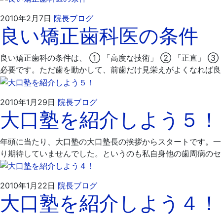
2010
飯
2010年2月7日
院長ブログ
良い矯正歯科医の条件
年
嶋
2
歯
月
科
良い矯正歯科の条件は、 ① 「高度な技術」 ② 「正直」 
7
医
必要です。ただ歯を動かして、前歯だけ見栄えがよくなれば良
日
院
2010
飯
2010年1月29日
院長ブログ
大口塾を紹介しよう５！
年
嶋
1
歯
月
科
年頭に当たり、大口塾の大口塾長の挨拶からスタートです。一
29
医
り期待していませんでした。というのも私自身他の歯周病のセ
日
院
2010
飯
2010年1月22日
院長ブログ
大口塾を紹介しよう４！
年
嶋
1
歯
月
科