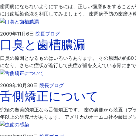
月
科
歯周病にならないようにするには、正しい歯磨きをすることが
13
医
には歯垢染色液を利用してみましょう。 歯周病予防の歯磨き
日
院
2009
飯
2009年11月6日
院長ブログ
口臭と歯槽膿漏
年
嶋
11
歯
月
科
口臭の原因となるものはいろいろあります。 その原因の約8
6
医
になり、さらに症状が進行して炎症が歯を支えている骨にまで
日
院
2009
飯
2009年10月30日
院長ブログ
舌側矯正について
年
嶋
10
歯
月
科
究極の審美的矯正なら舌側矯正です。 歯の裏側から装置（ブ
30
医
年以上の研究歴があります。 アメリカのオームコ社や藤田メ
日
院