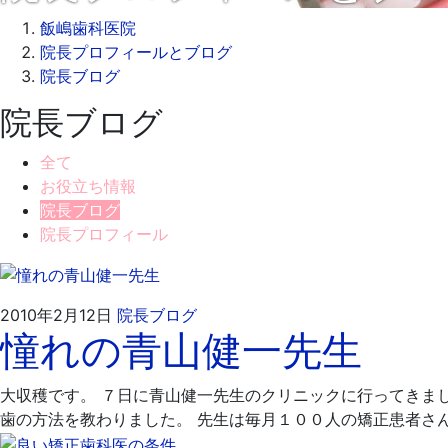
飯嶋歯科医院
院長プロフィールとブログ
院長ブログ
院長ブログ
全て
お役立ち情報
院長ブログ
院長プロフィール
2010
飯
2010年2月12日
院長ブログ
憧れの青山健一先生
年
嶋
2
歯
月
科
大収穫です。 ７日に青山健一先生のクリニックに行ってきま
12
医
歯の方法を教わりました。 先生は毎月１００人の矯正患者さ
日
院