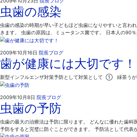
2009
飯
2009年10月23日
院長ブログ
虫歯の感染
年
嶋
10
歯
月
科
虫歯の感染の時期が早い子どもほど虫歯になりやすいと言われ
23
医
きます。 虫歯の原因は、ミュータンス菌です。 日本人の90
日
院
2009
飯
2009年10月16日
院長ブログ
歯が健康には大切です！
年
嶋
10
歯
月
科
新型インフルエンザ対策予防として対策として ① 緑茶うが
16
医
日
院
2009
飯
2009年10月8日
院長ブログ
虫歯の予防
年
嶋
10
歯
月
科
虫歯の最大の治療法は予防に限ります。 どんなに優れた歯科
8
医
予防をすると完璧に防ぐことができます。 予防法として代表
日
院