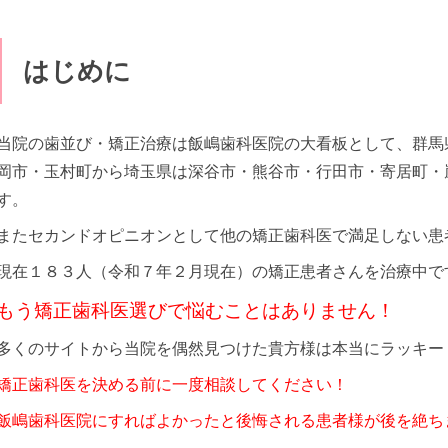
はじめに
2
0
2
2
年
当院の歯並び・矯正治療は飯嶋歯科医院の大看板として、群馬
5
岡市・玉村町から埼玉県は深谷市・熊谷市・行田市・寄居町・
月
1
す。
7
日
またセカンドオピニオンとして他の矯正歯科医で満足しない患
飯
嶋
現在１８３人（
令和７年２月現在）の矯正患者さんを治療中で
歯
科
もう矯正歯科医選びで悩むことはありません！
年
医
院
多くのサイトから当院を偶然見つけた貴方様は本当にラッキー
月
矯正歯科医を決める前に一度相談してください！
日
飯嶋歯科医院にすればよかったと後悔される患者様が後を絶ち