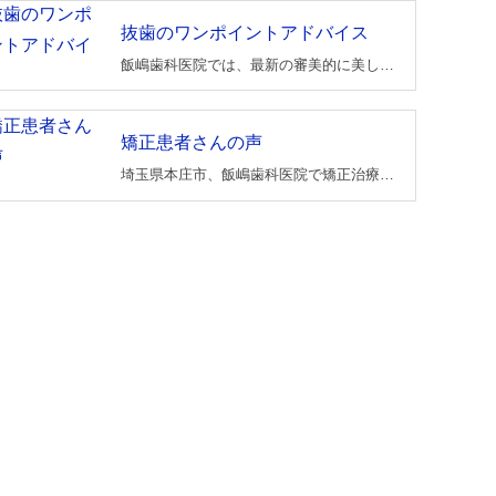
抜歯のワンポイントアドバイス
飯嶋歯科医院では、最新の審美的に美しいホワイトコーティングワイヤーを標準装備で扱っております。前歯にメタル色（金属色）が見えることはなく、見た目もグッドです。しかも追加料金が別途かかることはありません。
矯正患者さんの声
埼玉県本庄市、飯嶋歯科医院で矯正治療をされた患者さんの感想です。