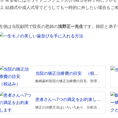
希望者にはホワイトニング上下3万円相当を終了時にプレゼ
結婚式や成人式等でどうしても一時的に外したい場合も
ご
左側は当院顧問で院長の恩師の
浅野正一先生
です。師匠と弟子
当院の矯正治療費の目安 （税込み）
飯嶋歯科医院の矯正治療費の目安。管理料は馬鹿になりません。 料金を明白にしてくれない所は、料金が不透明であったりしますから、十分に気をつけて下さい。
患者さんへ7つの満足をお約束します
矯正の治療方法はいろいろあり、分析法も、診断法、テクニックもいろいろです。これらの臨床経験から考案したものが患者さんに優しい飯嶋式スーパー矯正テクニックです。当院では院長の長年の研究と技術の習得により、「失敗のない矯正」をテーマに安全な矯正治療を行っています。