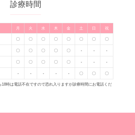
診療時間
月
火
水
木
金
土
日
祝
〇
〇
〇
〇
〇
〇
〇
〇
〇
〇
〇
〇
〇
-
-
-
〇
〇
〇
〇
〇
-
-
-
-
-
-
-
-
〇
〇
〇
時から18時は電話不在ですので恐れ入りますが診療時間にお電話くだ