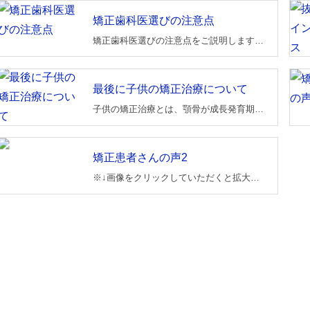
矯正歯科医選びの注意点
矯正歯科医選びの注意点をご説明します。腕が良いか悪いかは料金ではありません。技術力の差が腕の良い矯正医とそうでない矯正医の差です。
最後に子供の矯正治療について
子供の矯正治療とは、顎骨が成長発育期である子供の時期に行う矯正のことです。成長発育期に矯正をする事により歯を抜かずに理想的な治療が出来る場合があります。
矯正患者さんの声2
※↓画像をクリックしていただくと拡大表示できます。 女性（32歳） 女性（24歳） 男性（16歳） 女性（52歳） 女性（27歳） 男性（31歳） 男性（21歳） 男性（20歳） 男性（19歳） 男性（37歳） 女性（16歳）…