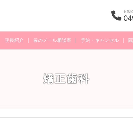
お気
04
院長紹介
歯のメール相談室
予約・キャンセル
院
矯正歯科