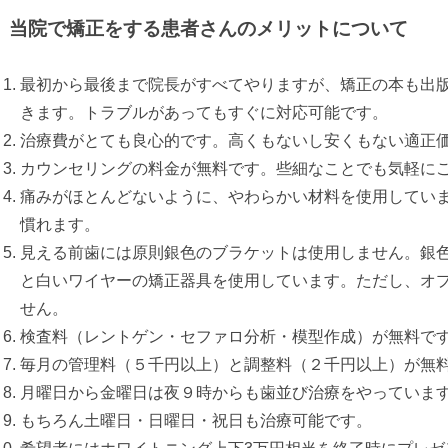
当院で矯正をする患者さんのメリットについて
最初から最後まで院長がすべてやりますが、矯正の本も出
きます。トラブルがあってもすぐに対応可能です。
治療費がとても良心的です。高くもないし安くもない適正
カウンセリングの料金が無料です。
些細なことでも気軽に
痛みがほとんどないように、
やわらかい材料を使用してい
慣れます。
見える前歯には原則銀
色のブラケットは使用しません。
銀
と白いワイヤーの矯正器具を使用しています。ただし、オ
せん。
検査料（レントゲン・セファロ分析・模型作成）が無料で
毎月の管理料（５千円以上）と調整料（２千円以上）が無
月曜日から金曜日は夜９時からも歯並び治療をやっていま
もちろん土曜日・日曜日・祝日も治療可能です。