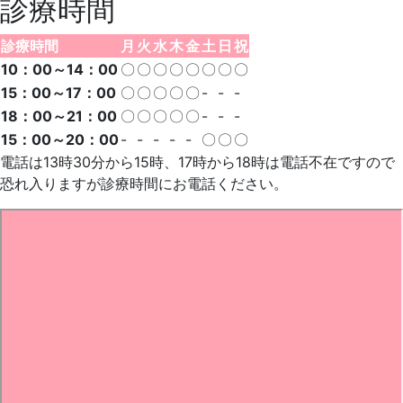
診療時間
診療時間
月
火
水
木
金
土
日
祝
10：00～14：00
〇
〇
〇
〇
〇
〇
〇
〇
15：00～17：00
〇
〇
〇
〇
〇
-
-
-
18：00～21：00
〇
〇
〇
〇
〇
-
-
-
15：00～20：00
-
-
-
-
-
〇
〇
〇
電話は13時30分から15時、17時から18時は電話不在ですので
恐れ入りますが診療時間にお電話ください。