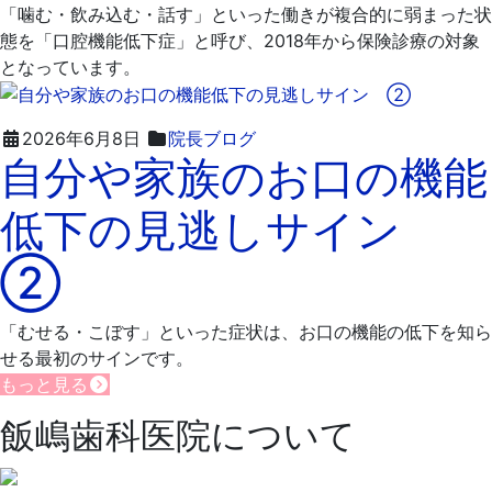
日
院
「噛む・飲み込む・話す」といった働きが複合的に弱まった状
態を「口腔機能低下症」と呼び、2018年から保険診療の対象
となっています。
2026
飯
2026年6月8日
院長ブログ
自分や家族のお口の機能
年
嶋
6
歯
低下の見逃しサイン
月
科
16
医
②
日
院
「むせる・こぼす」といった症状は、お口の機能の低下を知ら
せる最初のサインです。
もっと見る
飯嶋歯科医院について