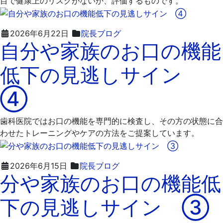
目で健康上のリスクがないか、評価するものです。
2026
飯
2026年6月22日
院長ブログ
自分や家族のお口の機能
年
嶋
7
歯
低下の見逃しサイン
月
科
9
医
④
日
院
歯科医院ではお口の機能を専門的に検査し、その方の状態に合
わせたトレーニングやケアの方法をご提案しています。
2026
飯
2026年6月15日
院長ブログ
分や家族のお口の機能低
年
嶋
6
歯
下の見逃しサイン ③
月
科
16
医