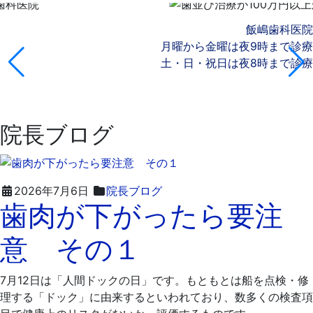
飯嶋歯科医院
月曜から金曜は夜9時まで診療
土・日・祝日は夜8時まで診療
院長ブログ
2026
飯
2026年7月6日
院長ブログ
歯肉が下がったら要注
年
嶋
7
歯
意 その１
月
科
9
医
日
院
7月12日は「人間ドックの日」です。もともとは船を点検・修
理する「ドック」に由来するといわれており、数多くの検査項