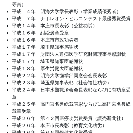
等賞）
平成 ４年 明海大学学長表彰（学業成績優秀者）
平成 ７年 ナポレオン・ヒルコンテスト最優秀賞受賞
平成１４年 本庄市長表彰（公益功労）
平成１６年 紺綬褒章受章
平成１６年 本庄市市政功労者
平成１７年 埼玉県知事感謝状
平成１７年 財団法人難病医学研究財団理事長感謝状
平成１７年 埼玉県知事臣感謝状
平成１８年 厚生労働大臣感謝状
平成２２年 明海大学歯学部同窓会会長表彰
平成２３年 埼玉県知事表彰（社会福祉功労）
平成２４年 日本水難救済会会長表彰ならびに有功章受
章
平成２５年 高円宮名誉総裁表彰ならびに高円宮名誉総
裁章受章
平成２６年 第４２回医療功労賞受賞（読売新聞社）
平成２６年 本庄市長表彰（教育文化功労）
平成２６年 第６６回保健文化賞受賞