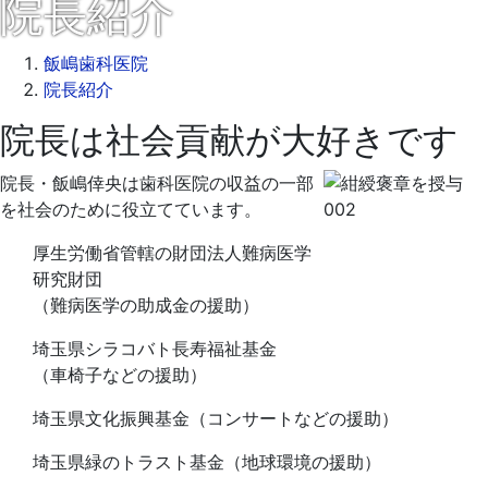
院長紹介
飯嶋歯科医院
院長紹介
院長は社会貢献が大好きです
2022
院長・飯嶋倖央は歯科医院の収益の一部
年
を社会のために役立てています。
5
月
厚生労働省管轄の財団法人難病医学
18
研究財団
日
（難病医学の助成金の援助）
2022
飯
年
嶋
埼玉県シラコバト長寿福祉基金
5
歯
（車椅子などの援助）
月
科
18
医
埼玉県文化振興基金（コンサートなどの援助）
日
院
埼玉県緑のトラスト基金（地球環境の援助）