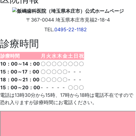
〒367-0044
埼玉県
本庄市
見福2-18-4
TEL.
0495-22-1182
診療時間
診療時間
月
火
水
木
金
土
日
祝
10：00～14：00
〇
〇
〇
〇
〇
〇
〇
〇
15：00～17：00
〇
〇
〇
〇
〇
-
-
-
18：00～21：00
〇
〇
〇
〇
〇
-
-
-
15：00～20：00
-
-
-
-
-
〇
〇
〇
電話は13時30分から15時、17時から18時は電話不在ですので
恐れ入りますが診療時間にお電話ください。