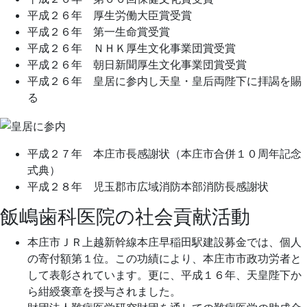
平成２６年 厚生労働大臣賞受賞
平成２６年 第一生命賞受賞
平成２６年 ＮＨＫ厚生文化事業団賞受賞
平成２６年 朝日新聞厚生文化事業団賞受賞
平成２６年 皇居に参内し天皇・皇后両陛下に拝謁を賜
る
平成２７年 本庄市長感謝状（本庄市合併１０周年記念
式典）
平成２８年 児玉郡市広域消防本部消防長感謝状
飯嶋歯科医院の社会貢献活動
本庄市ＪＲ上越新幹線本庄早稲田駅建設募金では、個人
の寄付額第１位。この功績により、本庄市市政功労者と
して表彰されています。更に、平成１６年、天皇陛下か
ら紺綬褒章を授与されました。