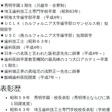
★秀明学園１期生（川越市・全寮制）
★埼玉歯科技工士専門学校卒業 （昭和63年）
★明海大学歯学部卒業 （平成4年）
★ＵＣＬＡ（カルフォルニア大学歯学部ロサンゼルス校）短
期留学
★ＵＳＣ（南カルフォルニア大学歯学部）短期留学
★歯科技工士（昭和６３年）
★歯科医師 （平成4年）
★日本一の名医と言われた阪初彦先生に師事（平成4年～）
★歯科医師卒業教育機関の最高峰の１つ大口アカデミー卒業
（１期生）
★歯科矯正界の異端児の浅野正一先生に師事
★飯嶋歯科医院開業（平成7年～）
表彰歴
昭和５９年 秀明学園・校長表彰（秀明博士ならびに第
１回躍進賞）
昭和６３年 埼玉歯科技工士専門学校校長表彰（学術優