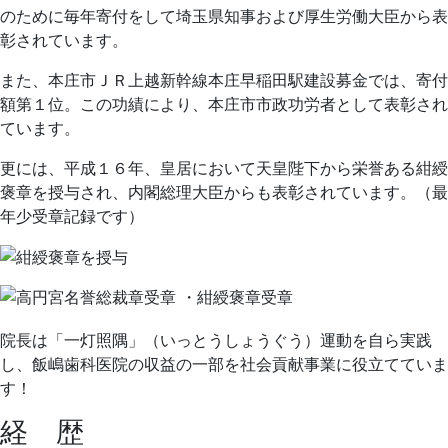
のために毎年寄付をして埼玉県知事および厚生労働大臣から表
彰されています。
また、本庄市ＪＲ上越新幹線本庄早稲田駅建設募金では、寄付
額第１位。この功績により、本庄市市政功労者として表彰され
ています。
更には、平成１６年、皇居において天皇陛下から栄誉ある紺綬
褒章を授与され、内閣総理大臣からも表彰されています。（最
年少受章記録です）
院長は「一灯照隅」（いっとうしょうぐう）運動を自ら実践
し、飯嶋歯科医院の収益の一部を社会貢献事業に役立てていま
す！
経 歴