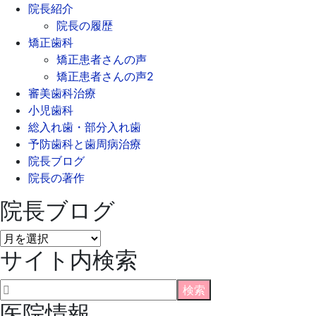
院長紹介
院長の履歴
矯正歯科
矯正患者さんの声
矯正患者さんの声2
審美歯科治療
小児歯科
総入れ歯・部分入れ歯
予防歯科と歯周病治療
院長ブログ
院長の著作
院長ブログ
院
サイト内検索
長
ブ
ロ
グ
医院情報