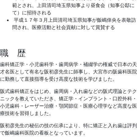
範とされ、上田清司埼玉県知事より昼食会（知事公邸に
て）に招待される
平成１７年３月上田清司埼玉県知事が飯嶋倖央を表敬訪
問され、医療活動と社会貢献に対して賞賛する
職 歴
歯科矯正学・小児歯科学・歯周病学・補綴学の権威で日本の天
才名医として有名な阪初彦先生に師事し、大宮市の阪歯科医院
に勤務して直接指導を受け高度な技術を学びました。
阪式歯科矯正をはじめ、歯周病・入れ歯などの阪式理論とテク
ニックを教えていただき、矯正学・インプラント・口腔外科・
小児歯科・レーザー治療・顎関節症・医療心理学など高度な医
療技術を習得しました。
阪初彦先生の秘伝の技の伝承により、特に矯正と入れ歯は評判
で飯嶋歯科医院の看板となっています。