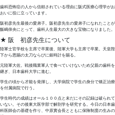
歯科恐怖症の人から信頼されている理由に阪式医療心理学がお
おいに役に立っています。
阪初彦先生最後の愛弟子。阪初彦先生の愛弟子になれたことが
飯嶋倖央にとって、歯科人生最大の大きな宝物になりました。
★ 阪 初彦先生について
陸軍士官学校を主席で卒業後、陸軍大学も主席で卒業。天皇陛
下から恩賜の太刀ならびに銀時計を賜る。
元陸軍大佐。戦後職業軍人で食べていけないため父親の歯科を
継ぎ、日本歯科大学に進む。
学生の頃から才能を発揮し、大学病院で学生の身分で矯正治療
を付属病院で行う。
学生時代の成績はオール１００点と未だにその記録は破られて
いない。その後東大医学部で解剖学を研究する。今日の日本歯
科医師会の基礎を作り、中原實会長とともに保険制度の生みの