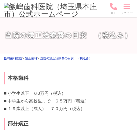
TEL
メニュー
当院の矯正治療費の目安 （税込み）
飯嶋歯科医院
矯正歯科
当院の矯正治療費の目安 （税込み）
本格歯科
2
0
2
■ 小学生以下 ６0万円（税込）
2
■ 中学生から高校生まで ６５万円（税込）
年
5
■ １９歳以上（成人） ７０万円（税込）
月
1
部分矯正
7
日
2
飯