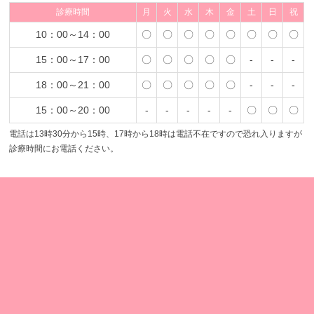
診療時間
月
火
水
木
金
土
日
祝
10：00～14：00
〇
〇
〇
〇
〇
〇
〇
〇
15：00～17：00
〇
〇
〇
〇
〇
-
-
-
18：00～21：00
〇
〇
〇
〇
〇
-
-
-
15：00～20：00
-
-
-
-
-
〇
〇
〇
電話は13時30分から15時、17時から18時は電話不在ですので恐れ入りますが
診療時間にお電話ください。