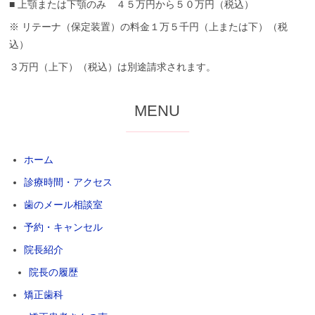
■ 上顎または下顎のみ ４５万円から５０万円（税込）
0
嶋
2
歯
※ リテーナ（保定装置）の料金１万５千円（上または下）（税
2
科
込）
年
医
5
院
３万円（上下）（税込）は別途請求されます。
月
1
7
MENU
日
ホーム
診療時間・アクセス
歯のメール相談室
予約・キャンセル
院長紹介
院長の履歴
矯正歯科