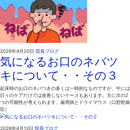
2026
飯
2026年4月20日
院長ブログ
気になるお口のネバツ
年
嶋
4
歯
キについて・・その３
月
科
30
医
日
院
起床時のお口のネバつきの多くは一時的なものですが、中には
日々のケアだけでは改善しないケースもあります。主に次の2
つの可能性が考えられます。歯周病とドライマウス（口腔乾燥
症）
2026
飯
2026年4月13日
院長ブログ