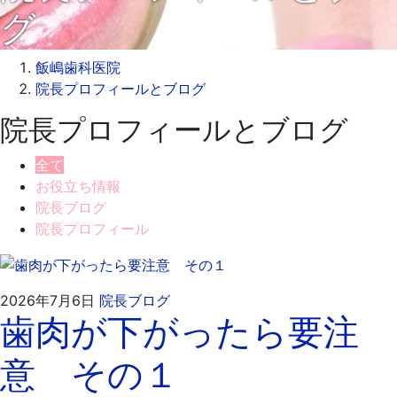
グ
飯嶋歯科医院
院長プロフィールとブログ
院長プロフィールとブログ
全て
お役立ち情報
院長ブログ
院長プロフィール
2026
飯
2026年7月6日
院長ブログ
歯肉が下がったら要注
年
嶋
7
歯
意 その１
月
科
9
医