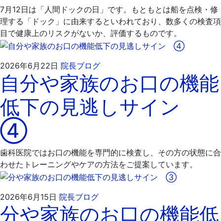
日
院
7月12日は「人間ドックの日」です。もともとは船を点検・修
理する「ドック」に由来するといわれており、数多くの検査項
目で健康上のリスクがないか、評価するものです。
2026
飯
2026年6月22日
院長ブログ
自分や家族のお口の機能
年
嶋
7
歯
低下の見逃しサイン
月
科
9
医
④
日
院
歯科医院ではお口の機能を専門的に検査し、その方の状態に合
わせたトレーニングやケアの方法をご提案しています。
2026
飯
2026年6月15日
院長ブログ
分や家族のお口の機能低
年
嶋
6
歯