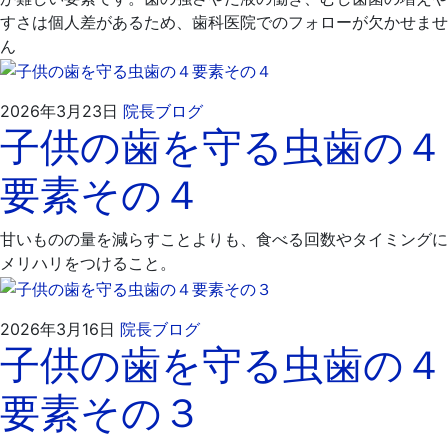
すさは個人差があるため、歯科医院でのフォローが欠かせませ
ん
2026
飯
2026年3月23日
院長ブログ
子供の歯を守る虫歯の４
年
嶋
4
歯
要素その４
月
科
6
医
日
院
甘いものの量を減らすことよりも、食べる回数やタイミングに
メリハリをつけること。
2026
飯
2026年3月16日
院長ブログ
子供の歯を守る虫歯の４
年
嶋
3
歯
要素その３
月
科
16
医
日
院