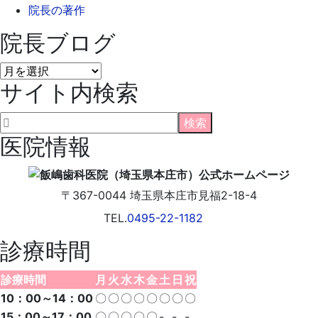
院長の著作
院長ブログ
院
サイト内検索
長
ブ
ロ
グ
医院情報
〒367-0044
埼玉県
本庄市
見福2-18-4
TEL.
0495-22-1182
診療時間
診療時間
月
火
水
木
金
土
日
祝
10：00～14：00
〇
〇
〇
〇
〇
〇
〇
〇
15：00～17：00
〇
〇
〇
〇
〇
-
-
-