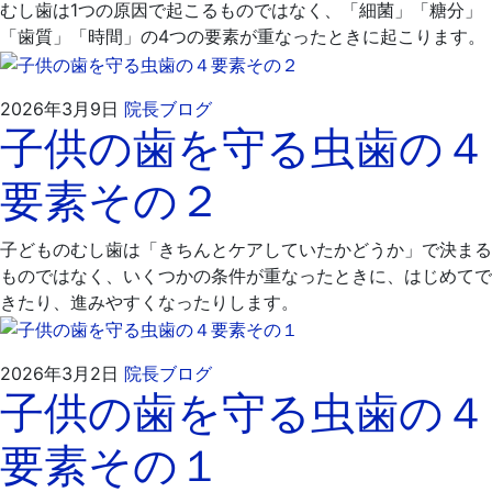
むし歯は1つの原因で起こるものではなく、「細菌」「糖分」
「歯質」「時間」の4つの要素が重なったときに起こります。
2026
飯
2026年3月9日
院長ブログ
子供の歯を守る虫歯の４
年
嶋
3
歯
要素その２
月
科
16
医
日
院
子どものむし歯は「きちんとケアしていたかどうか」で決まる
ものではなく、いくつかの条件が重なったときに、はじめてで
きたり、進みやすくなったりします。
2026
飯
2026年3月2日
院長ブログ
子供の歯を守る虫歯の４
年
嶋
3
歯
要素その１
月
科
16
医