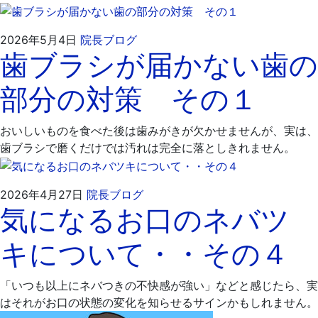
2026
飯
2026年5月4日
院長ブログ
歯ブラシが届かない歯の
年
嶋
5
歯
部分の対策 その１
月
科
7
医
日
院
おいしいものを食べた後は歯みがきが欠かせませんが、実は、
歯ブラシで磨くだけでは汚れは完全に落としきれません。
2026
飯
2026年4月27日
院長ブログ
気になるお口のネバツ
年
嶋
5
歯
キについて・・その４
月
科
7
医
日
院
「いつも以上にネバつきの不快感が強い」などと感じたら、実
はそれがお口の状態の変化を知らせるサインかもしれません。