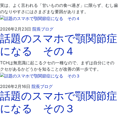
日
院
実は、よく言われる「甘いものの食べ過ぎ」に限らず、むし歯
のなりやすさにはさまざまな要因があります。
2026
飯
2026年2月23日
院長ブログ
話題のスマホで顎関節症
年
嶋
3
歯
になる その４
月
科
2
医
日
院
TCHは無意識に起こるクセの一種なので、まずは自分にその
クセがあるかどうかを知ることが改善の第一歩です。
2026
飯
2026年2月16日
院長ブログ
話題のスマホで顎関節症
年
嶋
3
歯
になる その３
月
科
2
医
日
院