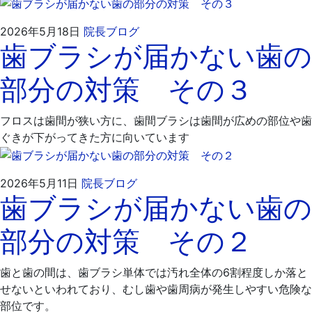
2026
飯
2026年5月18日
院長ブログ
歯ブラシが届かない歯の
年
嶋
5
歯
部分の対策 その３
月
科
29
医
日
院
フロスは歯間が狭い方に、歯間ブラシは歯間が広めの部位や歯
ぐきが下がってきた方に向いています
2026
飯
2026年5月11日
院長ブログ
歯ブラシが届かない歯の
年
嶋
5
歯
部分の対策 その２
月
科
21
医
日
院
歯と歯の間は、歯ブラシ単体では汚れ全体の6割程度しか落と
せないといわれており、むし歯や歯周病が発生しやすい危険な
部位です。