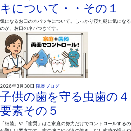
キについて・・その１
月
科
13
医
日
院
気になるお口のネバツキについて。しっかり寝た朝に気になる
のが、お口のネバつきです。
2026
飯
2026年3月30日
院長ブログ
子供の歯を守る虫歯の４
年
嶋
4
歯
要素その５
月
科
6
医
日
院
「細菌」や「歯質」はご家庭の努力だけでコントロールするの
が難しい要素です。歯の強さやだ液の働き、むし歯菌の増えや