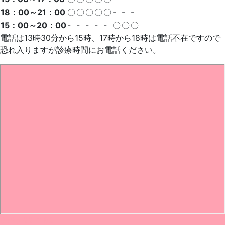
18：00～21：00
〇
〇
〇
〇
〇
-
-
-
15：00～20：00
-
-
-
-
-
〇
〇
〇
電話は13時30分から15時、17時から18時は電話不在ですので
恐れ入りますが診療時間にお電話ください。
0495-22-1182