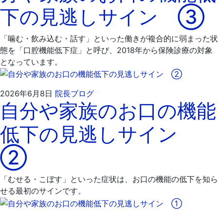
下の見逃しサイン ③
月
科
16
医
日
院
「噛む・飲み込む・話す」といった働きが複合的に弱まった状
態を「口腔機能低下症」と呼び、2018年から保険診療の対象
となっています。
2026
飯
2026年6月8日
院長ブログ
自分や家族のお口の機能
年
嶋
6
歯
低下の見逃しサイン
月
科
16
医
②
日
院
「むせる・こぼす」といった症状は、お口の機能の低下を知ら
せる最初のサインです。