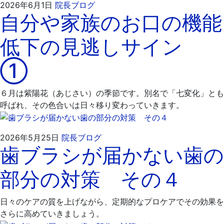
2026
飯
2026年6月1日
院長ブログ
自分や家族のお口の機能
年
嶋
6
歯
低下の見逃しサイン
月
科
16
医
①
日
院
６月は紫陽花（あじさい）の季節です。別名で「七変化」とも
呼ばれ、その色合いは日々移り変わっていきます。
2026
飯
2026年5月25日
院長ブログ
歯ブラシが届かない歯の
年
嶋
6
歯
部分の対策 その４
月
科
1
医
日
院
日々のケアの質を上げながら、定期的なプロケアでその効果を
さらに高めていきましょう。