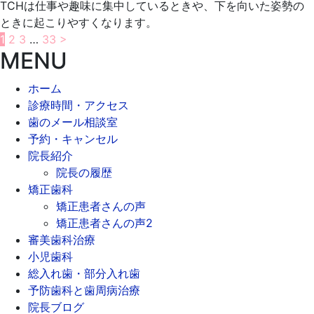
TCHは仕事や趣味に集中しているときや、下を向いた姿勢の
ときに起こりやすくなります。
投
1
2
3
…
33
>
MENU
稿
ホーム
の
診療時間・アクセス
ペ
歯のメール相談室
予約・キャンセル
ー
院長紹介
ジ
院長の履歴
矯正歯科
送
矯正患者さんの声
り
矯正患者さんの声2
審美歯科治療
小児歯科
総入れ歯・部分入れ歯
予防歯科と歯周病治療
院長ブログ