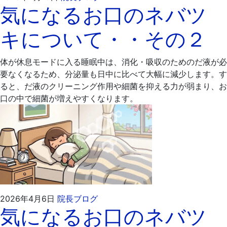
気になるお口のネバツ
年
嶋
4
歯
キについて・・その２
月
科
13
医
日
院
体が休息モードに入る睡眠中は、消化・吸収のためのだ液が必
要なくなるため、分泌量も日中に比べて大幅に減少します。す
ると、だ液のクリーニング作用や細菌を抑える力が弱まり、お
口の中で細菌が増えやすくなります。
2026
飯
2026年4月6日
院長ブログ
気になるお口のネバツ
年
嶋
4
歯