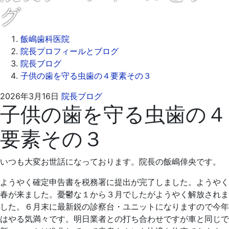
グ
飯嶋歯科医院
院長プロフィールとブログ
院長ブログ
子供の歯を守る虫歯の４要素その３
2026
飯
2026年3月16日
院長ブログ
子供の歯を守る虫歯の４
年
嶋
3
歯
要素その３
月
科
16
医
日
院
いつも大変お世話になっております。院長の飯嶋倖央です。
ようやく確定申告書を税務署に提出が完了しました。ようやく
春が来ました。憂鬱な１から３月でしたがようやく解放されま
した。６月末に最新鋭の診察台・ユニットになりますので今年
はやる気満々です。明日業者との打ち合わせですが車と同じで