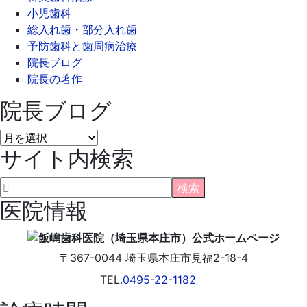
小児歯科
総入れ歯・部分入れ歯
予防歯科と歯周病治療
院長ブログ
院長の著作
院長ブログ
院
サイト内検索
長
ブ
ロ
グ
医院情報
〒367-0044
埼玉県
本庄市
見福2-18-4
TEL.
0495-22-1182