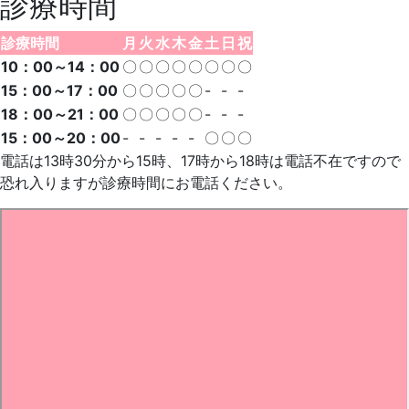
診療時間
診療時間
月
火
水
木
金
土
日
祝
10：00～14：00
〇
〇
〇
〇
〇
〇
〇
〇
15：00～17：00
〇
〇
〇
〇
〇
-
-
-
18：00～21：00
〇
〇
〇
〇
〇
-
-
-
15：00～20：00
-
-
-
-
-
〇
〇
〇
電話は13時30分から15時、17時から18時は電話不在ですので
恐れ入りますが診療時間にお電話ください。