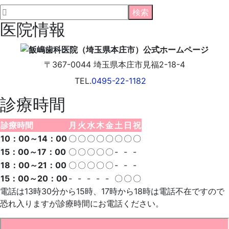
ロ
グ
医院情報
〒367-0044
埼玉県
本庄市
見福2-18-4
TEL.
0495-22-1182
診療時間
診療時間
月
火
水
木
金
土
日
祝
10：00～14：00
〇
〇
〇
〇
〇
〇
〇
〇
15：00～17：00
〇
〇
〇
〇
〇
-
-
-
18：00～21：00
〇
〇
〇
〇
〇
-
-
-
15：00～20：00
-
-
-
-
-
〇
〇
〇
電話は13時30分から15時、17時から18時は電話不在ですので
恐れ入りますが診療時間にお電話ください。