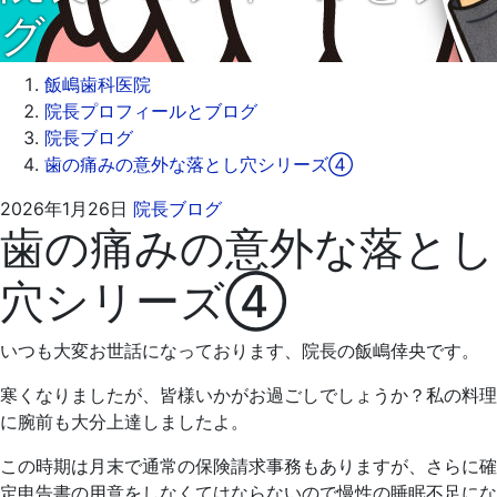
グ
飯嶋歯科医院
院長プロフィールとブログ
院長ブログ
歯の痛みの意外な落とし穴シリーズ④
2026
飯
2026年1月26日
院長ブログ
歯の痛みの意外な落とし
年
嶋
1
歯
穴シリーズ④
月
科
31
医
日
院
いつも大変お世話になっております、院長の飯嶋倖央です。
寒くなりましたが、皆様いかがお過ごしでしょうか？私の料理
に腕前も大分上達しましたよ。
この時期は月末で通常の保険請求事務もありますが、さらに確
定申告書の用意をしなくてはならないので慢性の睡眠不足にな