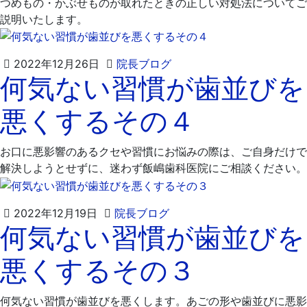
つめもの・かぶせものが取れたときの正しい対処法についてご
説明いたします。
2022
飯
2022年12月26日
院長ブログ
何気ない習慣が歯並びを
年
嶋
12
歯
悪くするその４
月
科
26
医
日
院
お口に悪影響のあるクセや習慣にお悩みの際は、ご自身だけで
解決しようとせずに、迷わず飯嶋歯科医院にご相談ください。
2022
飯
2022年12月19日
院長ブログ
何気ない習慣が歯並びを
年
嶋
12
歯
悪くするその３
月
科
24
医
日
院
何気ない習慣が歯並びを悪くします。あごの形や歯並びに悪影