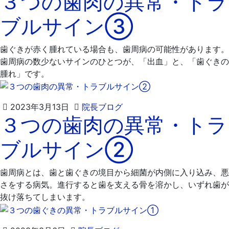
３つの歯肉の異常・トラ
3
歯
ブルサイン③
月
科
27
医
日
院
歯ぐきが赤く腫れている場合も、歯周病の可能性があります。
歯周病の数少ないサインのひとつが、「出血」と、「歯ぐきの
腫れ」です。
2023
飯
2023年3月13日
院長ブログ
３つの歯肉の異常・トラ
年
嶋
3
歯
ブルサイン②
月
科
23
医
日
院
歯周病とは、歯と歯ぐきの境目から細菌が内側に入り込み、悪
さをする病気。進行すると歯を支える骨を溶かし、いずれ歯が
抜け落ちてしまいます。