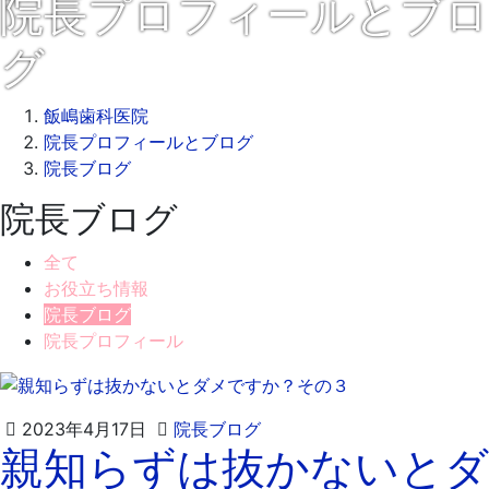
院長プロフィールとブロ
グ
飯嶋歯科医院
院長プロフィールとブログ
院長ブログ
院長ブログ
全て
お役立ち情報
院長ブログ
院長プロフィール
2023
飯
2023年4月17日
院長ブログ
親知らずは抜かないとダ
年
嶋
4
歯