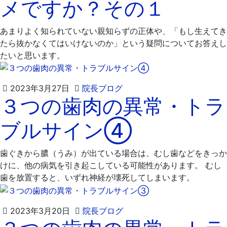
メですか？その１
月
科
20
医
日
院
あまりよく知られていない親知らずの正体や、「もし生えてき
たら抜かなくてはいけないのか」という疑問についてお答えし
たいと思います。
2023
飯
2023年3月27日
院長ブログ
３つの歯肉の異常・トラ
年
嶋
3
歯
ブルサイン④
月
科
31
医
日
院
歯ぐきから膿（うみ）が出ている場合は、むし歯などをきっか
けに、他の病気を引き起こしている可能性があります。 むし
歯を放置すると、いずれ神経が壊死してしまいます。
2023
飯
2023年3月20日
院長ブログ
年
嶋