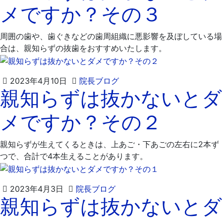
メですか？その３
月
科
26
医
日
院
周囲の歯や、歯ぐきなどの歯周組織に悪影響を及ぼしている場
合は、親知らずの抜歯をおすすめいたします。
2023
飯
2023年4月10日
院長ブログ
親知らずは抜かないとダ
年
嶋
4
歯
メですか？その２
月
科
24
医
日
院
親知らずが生えてくるときは、上あご・下あごの左右に2本ず
つで、合計で4本生えることがあります。
2023
飯
2023年4月3日
院長ブログ
親知らずは抜かないとダ
年
嶋
4
歯