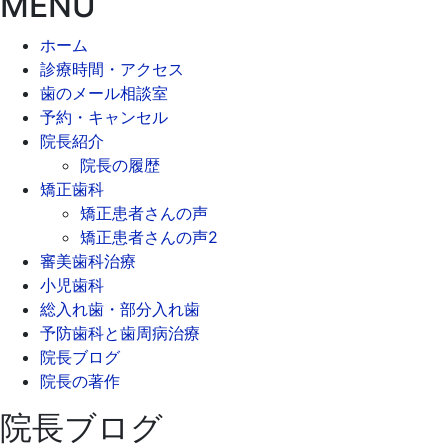
MENU
稿
ホーム
の
診療時間・アクセス
ペ
歯のメール相談室
予約・キャンセル
ー
院長紹介
ジ
院長の履歴
矯正歯科
送
矯正患者さんの声
り
矯正患者さんの声2
審美歯科治療
小児歯科
総入れ歯・部分入れ歯
予防歯科と歯周病治療
院長ブログ
院長の著作
院長ブログ