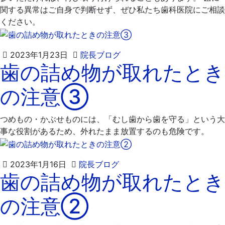
関する異常はご自身で判断せず、ぜひ私たち歯科医院にご相談
ください。
2023
飯
2023年1月23日
院長ブログ
歯の詰め物が取れたとき
年
嶋
1
歯
の注意③
月
科
30
医
日
院
つめもの・かぶせものには、「むし歯から歯を守る」という大
事な役割があるため、外れたまま放置するのも危険です。
2023
飯
2023年1月16日
院長ブログ
歯の詰め物が取れたとき
年
嶋
1
歯
の注意②
月
科
25
医
日
院