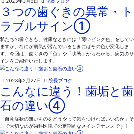
2023
飯
2023年3月6日
院長ブログ
３つの歯ぐきの異常・ト
年
嶋
3
歯
ラブルサイン①
月
科
20
医
日
院
私たちの歯ぐきも、健康なときには「薄いピンク色」をしてい
ますが、なにか病気が潜んでいるときにはその色が変化しま
す。今回は、歯ぐきの「色」や「状態」からわかる、病気のサ
インをご紹介いたします。
2023
飯
2023年2月27日
院長ブログ
こんなに違う！歯垢と歯
年
嶋
3
歯
石の違い④
月
科
1
医
日
院
「自覚症状の無いものをどうやって気をつければいいのか」そ
こで大切なのが歯科医院での定期的なメインテナンスです！