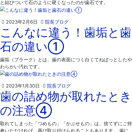
と結びついて石のように硬くなったのが歯石です。
2023
飯
2023年2月6日
院長ブログ
こんなに違う！歯垢と歯
年
嶋
2
歯
石の違い①
月
科
20
医
日
院
歯垢（プラーク）とは、歯の表面につく白くてねばっとしたや
わらかい汚れです。
2023
飯
2023年1月30日
院長ブログ
歯の詰め物が取れたとき
年
嶋
2
歯
の注意④
月
科
2
医
日
院
取れてしまった「つめもの」「かぶせもの」は、捨てずにご持
参いただければ、再び取り付けられることもあります。 歯に