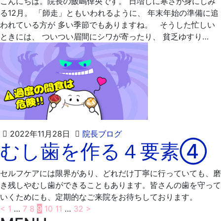
こんにちは。院長の飯嶋倖央です。 日増しに寒さが身にしみ
る12月。 「師走」ともいわれるように、 年末年始の準備に追
われている方が 多い季節でもありますね。 そうした忙しい
ときには、 ついつい眉間にシワが寄ったり、 貧乏ゆすり…
2022
飯
2022年11月28日
院長ブログ
むし歯を作る４要素④
年
嶋
12
歯
月
科
セルフケアには限界があり、どれだけ丁寧に行っていても、磨
4
医
き残しやむし歯ができることもあります。皆さんの歯を守って
日
院
いくためにも、定期的なご来院をお待ちしております。
投
<
1
…
7
8
9
10
11
…
32
>