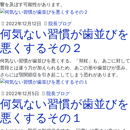
響を及ぼす可能性があります。
2022
飯
2022年12月12日
院長ブログ
何気ない習慣が歯並びを
年
嶋
12
歯
悪くするその２
月
科
21
医
日
院
何気ない習慣が歯並びを悪くする。「頬杖」も、あごに対して
普段とは違う力が加えられるため、あごの形や歯並びが歪み、
さらには顎関節症を引き起こしてしまう恐れがあります。
2022
飯
2022年12月5日
院長ブログ
何気ない習慣が歯並びを
年
嶋
12
歯
悪くするその１
月
科
19
医
日
院