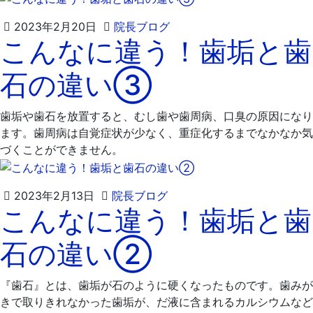
2023
飯
2023年2月20日
院長ブログ
こんなに違う！歯垢と歯
年
嶋
2
歯
石の違い③
月
科
27
医
日
院
歯垢や歯石を放置すると、むし歯や歯周病、口臭の原因になり
ます。歯周病は自覚症状が少なく、重症化するまでなかなか気
づくことができません。
2023
飯
2023年2月13日
院長ブログ
こんなに違う！歯垢と歯
年
嶋
2
歯
石の違い②
月
科
22
医
日
院
『歯石』とは、歯垢が石のように硬くなったものです。歯みが
きで取りきれなかった歯垢が、だ液に含まれるカルシウムなど