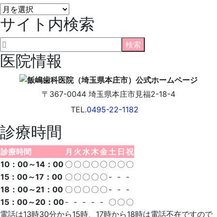
院
サイト内検索
長
ブ
ロ
グ
医院情報
〒367-0044
埼玉県
本庄市
見福2-18-4
TEL.
0495-22-1182
診療時間
診療時間
月
火
水
木
金
土
日
祝
10：00～14：00
〇
〇
〇
〇
〇
〇
〇
〇
15：00～17：00
〇
〇
〇
〇
〇
-
-
-
18：00～21：00
〇
〇
〇
〇
〇
-
-
-
15：00～20：00
-
-
-
-
-
〇
〇
〇
電話は13時30分から15時、17時から18時は電話不在ですので