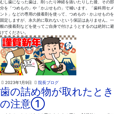
むし歯になった歯は、削ったり神経を抜いたりした後、その部
分を「つめもの」や「かぶせもの」で補います。「歯科用セメ
ント」などの専用の接着剤を使って、つめもの・かぶせものを
固定しますが、永久的に取れないという保証はありません。一
般の接着剤などを使ってご自身で付けようとするのは絶対に避
けてください。
2023
飯
2023年1月9日
院長ブログ
歯の詰め物が取れたとき
年
嶋
1
歯
の注意①
月
科
23
医
日
院