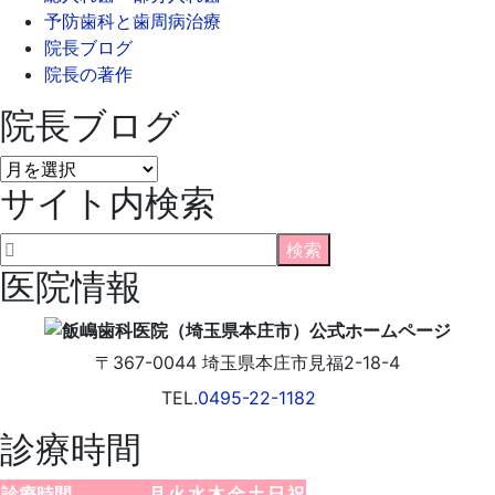
予防歯科と歯周病治療
院長ブログ
院長の著作
院長ブログ
院
サイト内検索
長
ブ
ロ
グ
医院情報
〒367-0044
埼玉県
本庄市
見福2-18-4
TEL.
0495-22-1182
診療時間
診療時間
月
火
水
木
金
土
日
祝