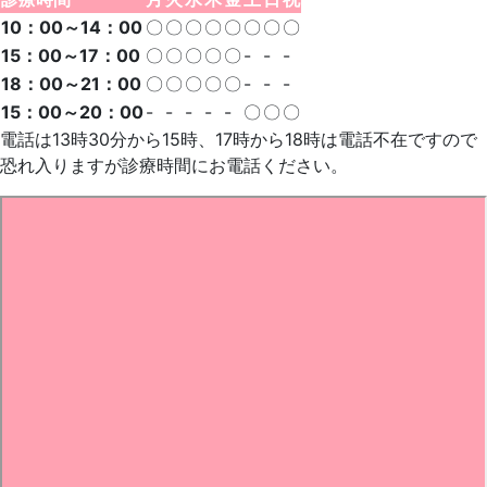
10：00～14：00
〇
〇
〇
〇
〇
〇
〇
〇
15：00～17：00
〇
〇
〇
〇
〇
-
-
-
18：00～21：00
〇
〇
〇
〇
〇
-
-
-
15：00～20：00
-
-
-
-
-
〇
〇
〇
電話は13時30分から15時、17時から18時は電話不在ですので
恐れ入りますが診療時間にお電話ください。