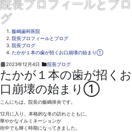
院長プロフィールとブロ
グ
飯嶋歯科医院
院長プロフィールとブログ
院長ブログ
たかが１本の歯が招くお口崩壊の始まり①
2023
飯
2023年12月4日
院長ブログ
たかが１本の歯が招くお
年
嶋
12
歯
口崩壊の始まり①
月
科
18
医
日
院
こんにちは。院長の飯嶋倖央です。
12月に入り、本格的な冬の訪れとともに、
華やかなイルミネーションが
街中でも輝く時期になってきました。