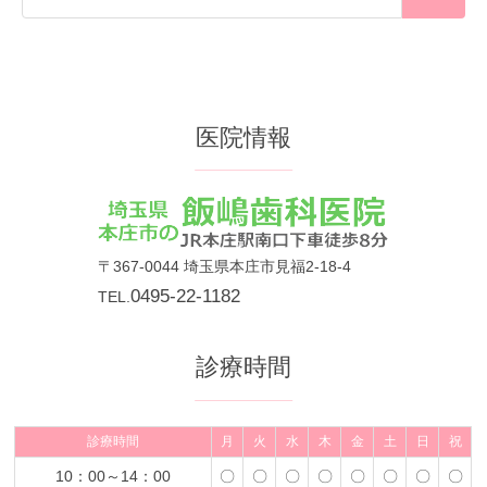
医院情報
〒367-0044
埼玉県
本庄市
見福2-18-4
0495-22-1182
TEL.
診療時間
診療時間
月
火
水
木
金
土
日
祝
10：00～14：00
〇
〇
〇
〇
〇
〇
〇
〇