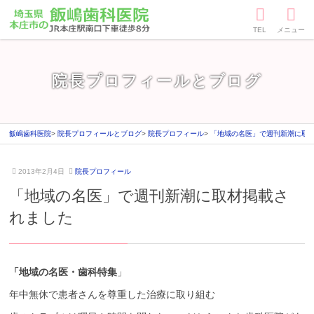
TEL
メニュー
院長プロフィールとブログ
飯嶋歯科医院
院長プロフィールとブログ
院長プロフィール
「地域の名医」で週刊新潮に取
2
飯
2013年2月4日
院長プロフィール
0
嶋
「地域の名医」で週刊新潮に取材掲載さ
2
歯
2
科
れました
年
医
5
院
月
1
「地域の名医・歯科特集
」
8
日
年中無休で患者さんを尊重した治療に取り組む