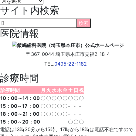
院
サイト内検索
長
ブ
ロ
グ
医院情報
〒367-0044
埼玉県
本庄市
見福2-18-4
TEL.
0495-22-1182
診療時間
診療時間
月
火
水
木
金
土
日
祝
10：00～14：00
〇
〇
〇
〇
〇
〇
〇
〇
15：00～17：00
〇
〇
〇
〇
〇
-
-
-
18：00～21：00
〇
〇
〇
〇
〇
-
-
-
15：00～20：00
-
-
-
-
-
〇
〇
〇
電話は13時30分から15時、17時から18時は電話不在ですので