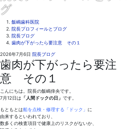
グ
飯嶋歯科医院
院長プロフィールとブログ
院長ブログ
歯肉が下がったら要注意 その１
2026
飯
2026年7月6日
院長ブログ
歯肉が下がったら要注
年
嶋
7
歯
意 その１
月
科
9
医
日
院
こんにちは。院長の飯嶋倖央です。
7月12日は
「人間ドックの日」
です。
もともとは
船を点検・修理する「ドック」
に
由来するといわれており、
数多くの検査項目で健康上のリスクがないか、