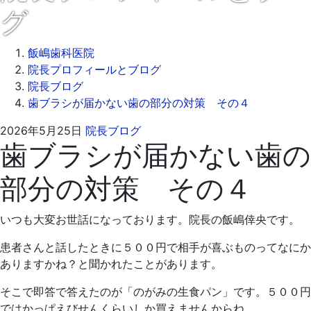
グ
飯嶋歯科医院
院長プロフィールとブログ
院長ブログ
歯ブラシが届かない歯の部分の対策 その４
2026
飯
2026年5月25日
院長ブログ
歯ブラシが届かない歯の
年
嶋
6
歯
部分の対策 その４
月
科
1
医
日
院
いつも大変お世話になっております。院長の飯嶋倖央です。
患者さんと話したときに５００円で相手が喜ぶものってなにか
ありますかね？と聞かれたことがあります。
そこで即答で答えたのが「のがみの生食パン」です。５００円
ではかっぱえびせんくらいしか買えませんからね。