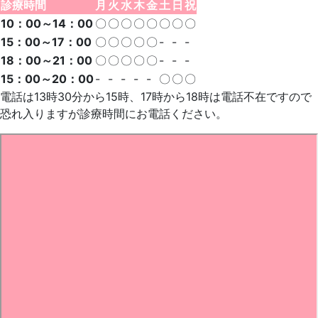
診療時間
月
火
水
木
金
土
日
祝
10：00～14：00
〇
〇
〇
〇
〇
〇
〇
〇
15：00～17：00
〇
〇
〇
〇
〇
-
-
-
18：00～21：00
〇
〇
〇
〇
〇
-
-
-
15：00～20：00
-
-
-
-
-
〇
〇
〇
電話は13時30分から15時、17時から18時は電話不在ですので
恐れ入りますが診療時間にお電話ください。