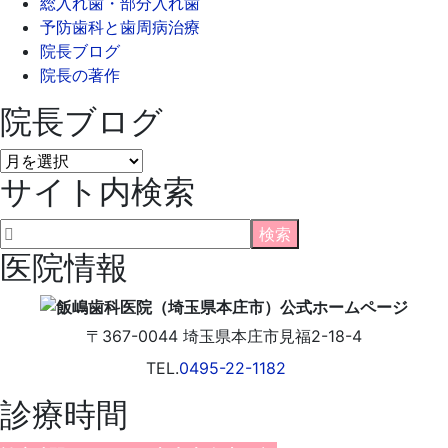
総入れ歯・部分入れ歯
予防歯科と歯周病治療
院長ブログ
院長の著作
院長ブログ
院
サイト内検索
長
ブ
ロ
グ
医院情報
〒367-0044
埼玉県
本庄市
見福2-18-4
TEL.
0495-22-1182
診療時間