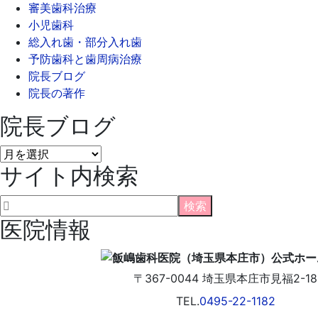
審美歯科治療
小児歯科
総入れ歯・部分入れ歯
予防歯科と歯周病治療
院長ブログ
院長の著作
院長ブログ
院
サイト内検索
長
ブ
ロ
グ
医院情報
〒367-0044
埼玉県
本庄市
見福2-18
TEL.
0495-22-1182