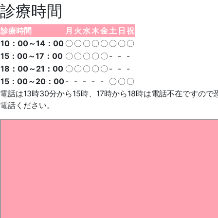
診療時間
診療時間
月
火
水
木
金
土
日
祝
10：00～14：00
〇
〇
〇
〇
〇
〇
〇
〇
15：00～17：00
〇
〇
〇
〇
〇
-
-
-
18：00～21：00
〇
〇
〇
〇
〇
-
-
-
15：00～20：00
-
-
-
-
-
〇
〇
〇
電話は13時30分から15時、17時から18時は電話不在ですの
電話ください。