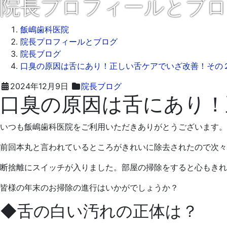
院長プロフィールとブ
飯嶋歯科医院
院長プロフィールとブログ
院長ブログ
口臭の原因は舌にあり！正しい舌ケアでいざ改善！その
2024
飯
2024年12月9日
院長ブログ
口臭の原因は舌にあり！
年
嶋
12
歯
月
科
いつも飯嶋歯科医院をご利用いただきありがとうございます。
9
医
日
院
前回本丸と言われているところがきれいに除去されたので次々
断捨離にスイッチが入りました。部屋の掃除をすると心もきれ
皆様の年末のお掃除の進行はいかがでしょうか？
◆舌の白い汚れの正体は？