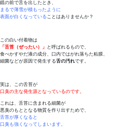
鏡の前で舌を出したとき、
まるで薄雪が積もったように
表面が白くなっている
ことはありませんか？
この白い付着物は
「舌苔（ぜったい）」
と呼ばれるもので、
食べかすやだ液の成分、口内ではがれ落ちた粘膜、
細菌などが原因で発生する
舌の汚れ
です。
実は、この舌苔が
口臭の主な発生源となっているのです。
これは、舌苔に含まれる細菌が
悪臭のもととなる物質を作り出すためで、
舌苔が厚くなると
口臭も強くなってしまいます。