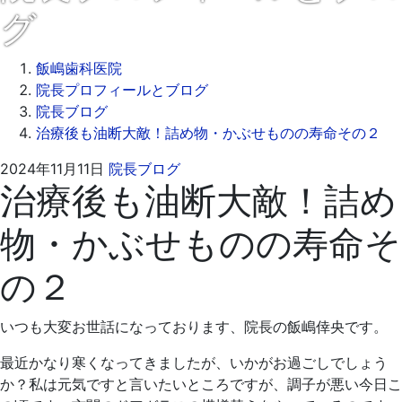
グ
飯嶋歯科医院
院長プロフィールとブログ
院長ブログ
治療後も油断大敵！詰め物・かぶせものの寿命その２
2024
飯
2024年11月11日
院長ブログ
治療後も油断大敵！詰め
年
嶋
11
歯
物・かぶせものの寿命そ
月
科
11
医
の２
日
院
いつも大変お世話になっております、院長の飯嶋倖央です。
最近かなり寒くなってきましたが、いかがお過ごしでしょう
か？私は元気ですと言いたいところですが、調子が悪い今日こ