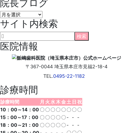
院長ブログ
院
サイト内検索
長
ブ
ロ
グ
医院情報
〒367-0044
埼玉県
本庄市
見福2-18-4
TEL.
0495-22-1182
診療時間
診療時間
月
火
水
木
金
土
日
祝
10：00～14：00
〇
〇
〇
〇
〇
〇
〇
〇
15：00～17：00
〇
〇
〇
〇
〇
-
-
-
18：00～21：00
〇
〇
〇
〇
〇
-
-
-
15：00～20：00
-
-
-
-
-
〇
〇
〇