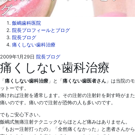
グ
飯嶋歯科医院
院長プロフィールとブログ
院長ブログ
痛くしない歯科治療
2009
飯
2009年1月29日
院長ブログ
痛くしない歯科治療
年
嶋
1
歯
月
科
「
痛くしない歯科治療
」と「
痛くない歯医者さん
」は当院のモ
29
医
ットーです。
日
院
痛ければ注射を通常します。その注射の注射針を刺す時がまた
痛いのです。痛いので注射が恐怖の人も多いのです。
でもご安心下さい。
飯嶋式無痛注射テクニックならほとんど痛みはありません。
「もおー注射打ったの」「全然痛くなかった」と患者さんから