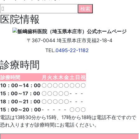
ブ
ロ
グ
医院情報
〒367-0044
埼玉県
本庄市
見福2-18-4
TEL.
0495-22-1182
診療時間
診療時間
月
火
水
木
金
土
日
祝
10：00～14：00
〇
〇
〇
〇
〇
〇
〇
〇
15：00～17：00
〇
〇
〇
〇
〇
-
-
-
18：00～21：00
〇
〇
〇
〇
〇
-
-
-
15：00～20：00
-
-
-
-
-
〇
〇
〇
電話は13時30分から15時、17時から18時は電話不在ですので
恐れ入りますが診療時間にお電話ください。