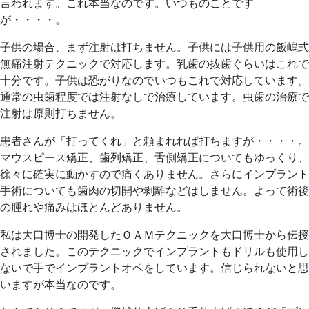
言われます。これ本当なのです。いつものことです
が・・・・。
子供の場合、まず注射は打ちません。子供には子供用の飯嶋式
無痛注射テクニックで対応します。乳歯の抜歯ぐらいはこれで
十分です。子供は恐がりなのでいつもこれで対応しています。
通常の虫歯程度では注射なしで治療しています。虫歯の治療で
注射は原則打ちません。
患者さんが「打ってくれ」と頼まれれば打ちますが・・・・。
マウスピース矯正、歯列矯正、舌側矯正についてもゆっくり、
徐々に確実に動かすので痛くありません。さらにインプラント
手術についても歯肉の切開や剥離などはしません。よって術後
の腫れや痛みはほとんどありません。
私は大口博士の開発したＯＡＭテクニックを大口博士から伝授
されました。このテクニックでインプラントもドリルも使用し
ないで手でインプラントオペをしています。信じられないと思
いますが本当なのです。